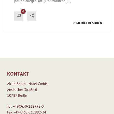
polipo allegro“ (dt: „Der fröhliche [...]
0
MEHR ERFAHREN
KONTAKT
Air in Berlin - Hotel GmbH
Ansbacher Straße 6
10787 Berlin
Tel.
+49(0)30-212992-0
Fax
+49(0)30-212992-34