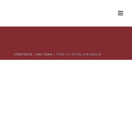
STARTSEITE
»
DAS TEAM
»
TEAM-03-HOTEL-AIR-BERLIN