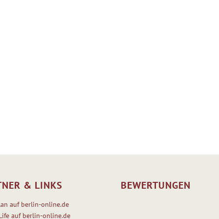
TNER & LINKS
BEWERTUNGEN
lan auf berlin-online.de
Life auf berlin-online.de