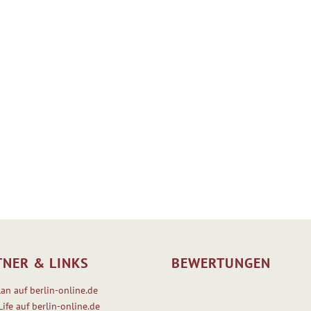
TNER & LINKS
BEWERTUNGEN
lan auf berlin-online.de
Life auf berlin-online.de