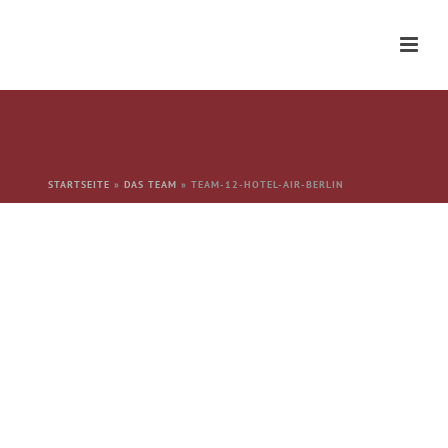
STARTSEITE
»
DAS TEAM
»
TEAM-12-HOTEL-AIR-BERLIN