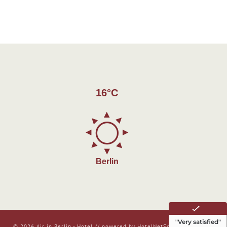
16°C
Berlin
© 2026 Air in Berlin - Hotel //
powered by HotelNetSolutions