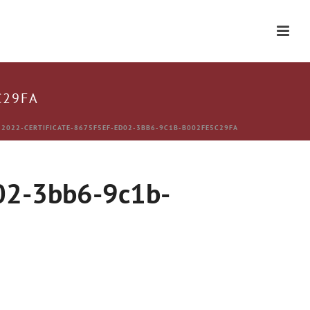
C29FA
2022-CERTIFICATE-8675F5EF-ED02-3BB6-9C1B-B002FE5C29FA
d02-3bb6-9c1b-