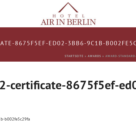
ATE-8675F5EF-ED02-3BB6-9C1B-B002FE5
STARTSEITE
»
AWARDS
»
AWARD-STANDARD-
2-certificate-8675f5ef-e
1b-b002fe5c29fa