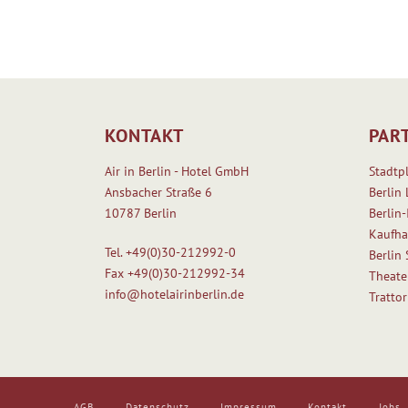
KONTAKT
PAR
Air in Berlin - Hotel GmbH
Stadtp
Ansbacher Straße 6
Berlin 
10787 Berlin
Berlin-
Kaufha
Tel.
+49(0)30-212992-0
Berlin
Fax
+49(0)30-212992-34
Theate
info@hotelairinberlin.de
Tratto
AGB
Datenschutz
Impressum
Kontakt
Jobs