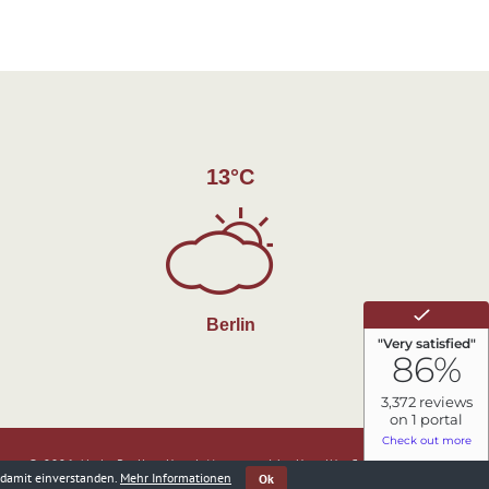
13°C
Berlin
© 2026 Air in Berlin - Hotel //
powered by HotelNetSolutions
 damit einverstanden.
Mehr Informationen
Ok