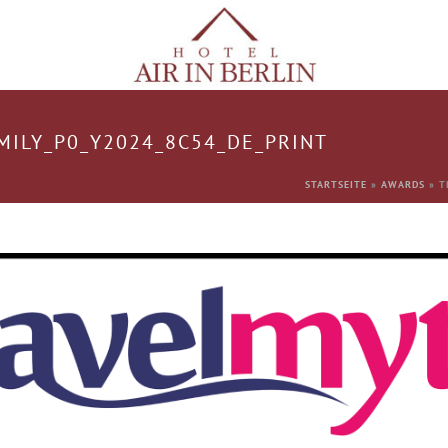
MILY_P0_Y2024_8C54_DE_PRINT
STARTSEITE
»
AWARDS
»
T