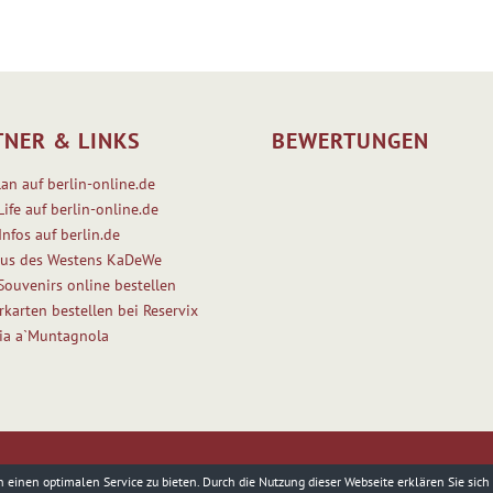
TNER & LINKS
BEWERTUNGEN
lan auf berlin-online.de
Life auf berlin-online.de
Infos auf berlin.de
us des Westens KaDeWe
 Souvenirs online bestellen
rkarten bestellen bei Reservix
ria a`Muntagnola
einen optimalen Service zu bieten. Durch die Nutzung dieser Webseite erklären Sie sich