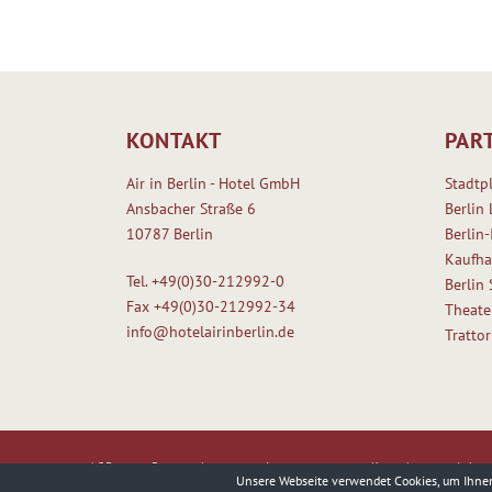
KONTAKT
PAR
Air in Berlin - Hotel GmbH
Stadtp
Ansbacher Straße 6
Berlin 
10787 Berlin
Berlin-
Kaufha
Tel.
+49(0)30-212992-0
Berlin
Fax
+49(0)30-212992-34
Theate
info@hotelairinberlin.de
Tratto
AGB
Datenschutz
Impressum
Kontakt
Jobs
Unsere Webseite verwendet Cookies, um Ihnen 