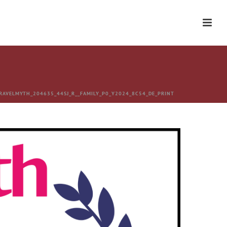
RAVELMYTH_204635_44SJ_R__FAMILY_P0_Y2024_8C54_DE_PRINT