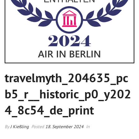
travelmyth_204635_pc
b5_r__historic_p0_y202
4_8c54_de_print
By
J Kießling
Posted
18. September 2024
In