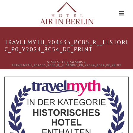
TRAVELMYTH_204635_PCB5_R__HISTORI
C_P0_Y2024_8C54_DE_PRINT
STARTSEITE
»
AWARDS
»
TRAVELMYTH_204635_PCB5_R__HISTORIC_P0_Y2024_8C54_DE_PRINT