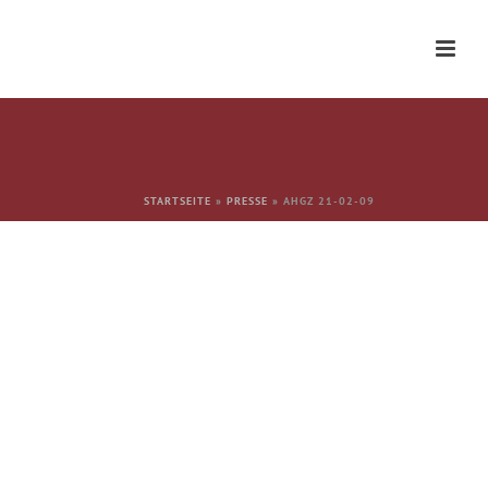
STARTSEITE
»
PRESSE
»
AHGZ 21-02-09