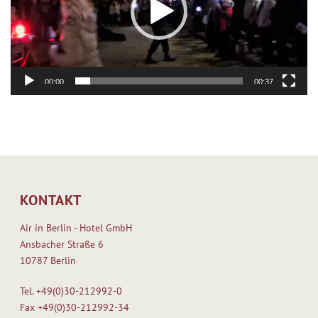
00:00
00:37
KONTAKT
Air in Berlin - Hotel GmbH
Ansbacher Straße 6
10787 Berlin
Tel.
+49(0)30-212992-0
Fax
+49(0)30-212992-34