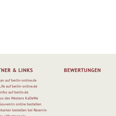
TNER & LINKS
BEWERTUNGEN
lan auf berlin-online.de
Life auf berlin-online.de
Infos auf berlin.de
us des Westens KaDeWe
 Souvenirs online bestellen
rkarten bestellen bei Reservix