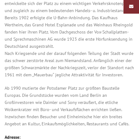
entwickelte sich der Platz zu einem wichtigen Verkehrsknotenpunkt
und zugleich zu einem bedeutenden Handels- u. Industriestandort.
Bereits 1902 erfolgte die U-Bahn-Anbindung. Das Kaufhaus
Wertheim, das Grand Hotel Esplanade und das Weinhaus Rheingold
fanden hier ihren Platz. Vom Dachgeschoss der Vox-Schallplatten-
und Sprechmaschinen AG wurde 1923 die erste Hörfunksendung in
Deutschland ausgestrahlt.
Nach Kriegsende und der darauf folgenden Teilung der Stadt wurde
das schwer zerstörte Areal zum Niemandsland. Anfänglich einer der
größten Schwarzmärkte der Nachkriegszeit, verlor der Standort nach
1961 mit dem „Mauerbau“ jegliche Attraktivität für Investoren.
Ab 1990 mutierte der Potsdamer Platz zur größten Baustelle
Europas. Die Grundstücke wurden vom Land Berlin an
Großinvestoren wie Daimler und Sony veräußert, die etliche
Wolkenkratzer mit Büro- und Verkaufsflächen errichten ließen.
Inzwischen finden Besucher und Einheimische hier ein breites
Angebot an Kultur, Einkaufsmöglichkeiten, Restaurants und Cafés.
Adresse: