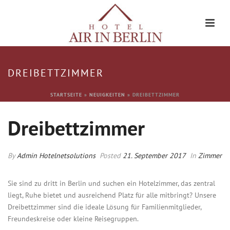
DREIBETTZIMMER
STARTSEITE
»
NEUIGKEITEN
»
DREIBETTZIMMER
Dreibettzimmer
By
Admin Hotelnetsolutions
Posted
21. September 2017
In
Zimmer
Sie sind zu dritt in Berlin und suchen ein Hotelzimmer, das zentral
liegt, Ruhe bietet und ausreichend Platz für alle mitbringt? Unsere
Dreibettzimmer sind die ideale Lösung für Familienmitglieder,
Freundeskreise oder kleine Reisegruppen.