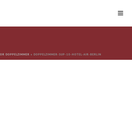
IOR DOPPELZIMMER
»
DOPPELZIMMER-SUP-10-HOTEL-AIR-BERLIN