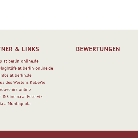
TNER & LINKS
BEWERTUNGEN
p at berlin-online.de
Nughtlife at berlin-online.de
Infos at berlin.de
us des Westens KaDeWe
 Souvenirs online
e & Cinema at Reservix
ria a`Muntagnola