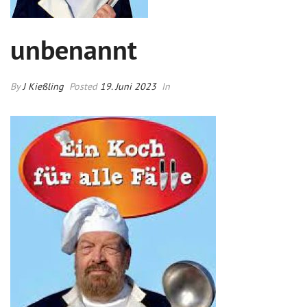
unbenannt
By
J Kießling
Posted
19. Juni 2023
In