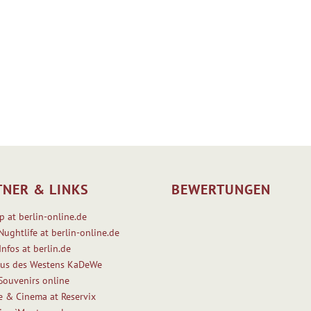
TNER & LINKS
BEWERTUNGEN
p at berlin-online.de
Nughtlife at berlin-online.de
Infos at berlin.de
us des Westens KaDeWe
 Souvenirs online
e & Cinema at Reservix