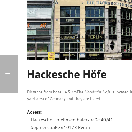
Hackesche Höfe
Distance from hotel: 4.5 km
The
Hackische Höfe
is located 
yard area of Germany and they are listed.
Adress:
Hackesche HöfeRosenthalerstraße 40/41
Sophienstraße 610178 Berlin