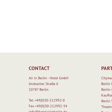
CONTACT
PAR
Air in Berlin - Hotel GmbH
Cityma
Ansbacher Straße 6
Berlin 
10787 Berlin
Berlin-
Kaufha
Tel.
+49(0)30-212992-0
Berlin
Fax
+49(0)30-212992-34
Theatr
info@hotelairinberlin.de