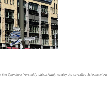
in the
Spandauer Vorstadt
(district:
Mitte
), nearby the so-called
Scheunenviert